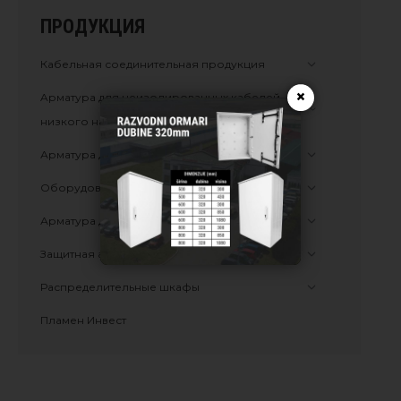
ПРОДУКЦИЯ
Кабельная соединительная продукция
×
Aрматура для неизолированных кабелей
низкого напряжения до 1 кВ
Арматура для сип-а низкого напряжения
Оборудование adss
Арматура для сип-а среднего напряжения
Защитная арматура
Распределительные шкафы
Пламен Инвест