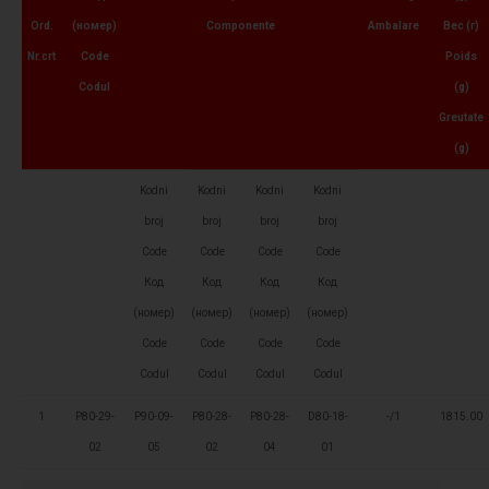
Ord.
(номер)
Componente
Ambalare
Вес (г)
Nr.crt
Code
Poids
Codul
(g)
Greutate
(g)
Kodni
Kodni
Kodni
Kodni
broj
broj
broj
broj
Code
Code
Code
Code
Код
Код
Код
Код
(номер)
(номер)
(номер)
(номер)
Code
Code
Code
Code
Codul
Codul
Codul
Codul
1
P80-29-
P90-09-
P80-28-
P80-28-
D80-18-
-/1
1815.00
02
05
02
04
01