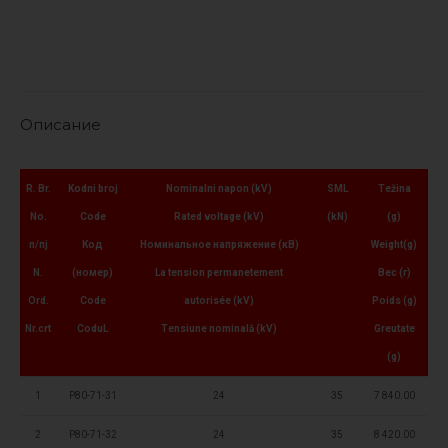
Описание
R. Br.
Kodni broj
Nominalni napon (kV)
SML
Težina
No.
Code
Rated voltage (kV)
(kN)
(g)
п/пј
Код
Номинальное напряжение (кВ)
Weight(g)
N.
(номер)
La tension permanetement
Вес (г)
Ord.
Code
autorisée (kV)
Poids (g)
Nr.crt
CoduL
Tensiune nominală (kV)
Greutate
(g)
1
P80-71-31
24
35
7 840.00
2
P80-71-32
24
35
8 420.00