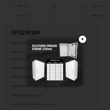
3
P80-71-33
36
35
8 310.00
4
P80-71-34
36
35
8 880.00
ПРОДУКЦИЯ
×
Кабельная соединительная продукция
Aрматура для неизолированных кабелей
низкого напряжения до 1 кВ
Арматура для сип-а низкого напряжения
Оборудование adss
Арматура для сип-а среднего напряжения
Защитная арматура
Распределительные шкафы